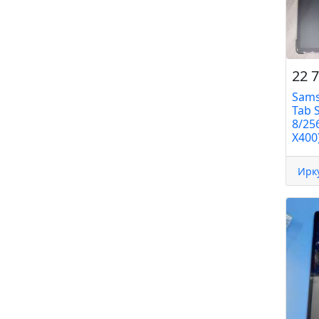
22 7
Sams
Tab S
8/25
X400)
Ирк