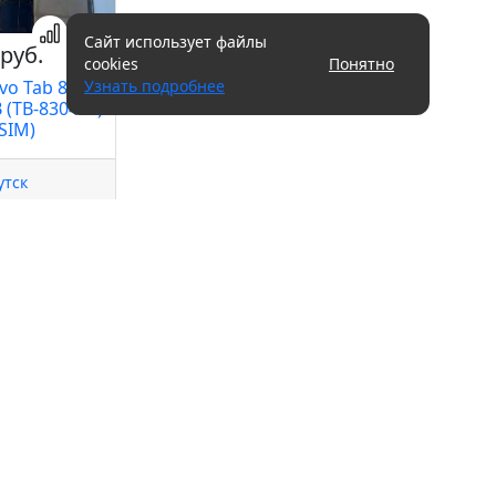
Сайт использует файлы
руб.
cookies
Понятно
vo Tab 8
Узнать подробнее
 (TB-8304F1)
 SIM)
утск
фоны
Новые товары
ютерная техника
Аудиотехника
уки
Инструмент
шеты
Бытовая техника
и приставки
Товары для дома
ные и умные часы
Скупка по почте