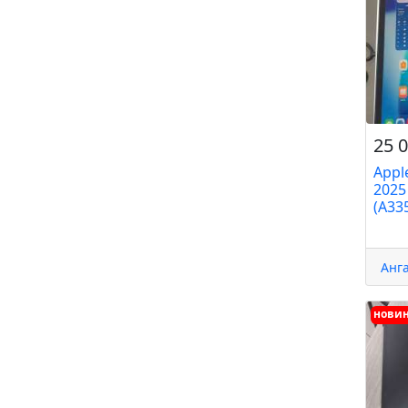
25 0
Appl
2025
(A335
Анг
нови