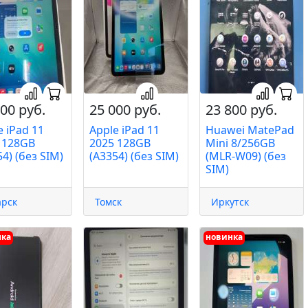
00 руб.
25 000 руб.
23 800 руб.
e iPad 11
Apple iPad 11
Huawei MatePad
 128GB
2025 128GB
Mini 8/256GB
4) (без SIM)
(A3354) (без SIM)
(MLR-W09) (без
SIM)
арск
Томск
Иркутск
нка
новинка