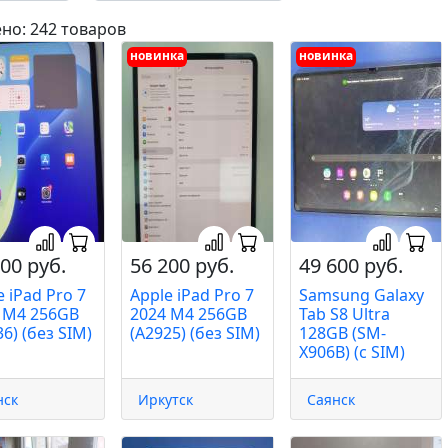
но: 242 товаров
новинка
новинка
00 руб.
56 200 руб.
49 600 руб.
e iPad Pro 7
Apple iPad Pro 7
Samsung Galaxy
 M4 256GB
2024 M4 256GB
Tab S8 Ultra
6) (без SIM)
(A2925) (без SIM)
128GB (SM-
X906B) (с SIM)
нск
Иркутск
Саянск