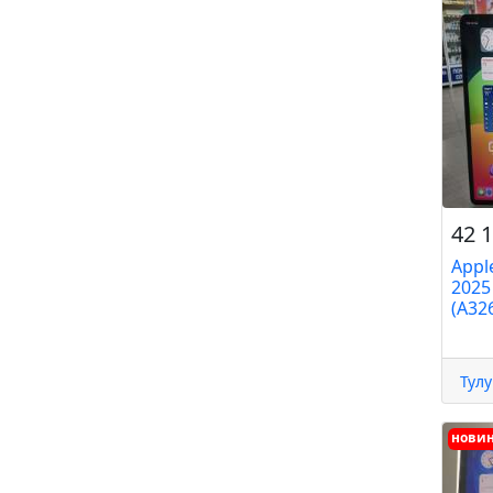
42 1
Apple
2025
(A326
Тулу
нови