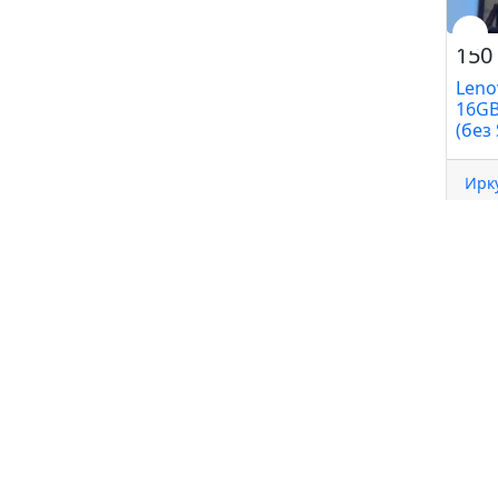
150 
Leno
16GB
(без
Ирк
Теле
Компь
Эксион - ломбард
Ноутб
План
Игры 
Наруч