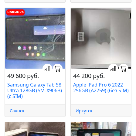
новинка
49 600 руб.
44 200 руб.
Samsung Galaxy Tab S8
Apple iPad Pro 6 2022
Ultra 128GB (SM-X906B)
256GB (A2759) (без SIM)
(с SIM)
Саянск
Иркутск