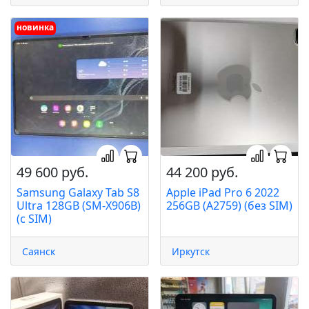
новинка
49 600 руб.
44 200 руб.
Samsung Galaxy Tab S8
Apple iPad Pro 6 2022
Ultra 128GB (SM-X906B)
256GB (A2759) (без SIM)
(с SIM)
Саянск
Иркутск