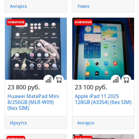
Ангарск
Томск
новинка
новинка
23 800 руб.
23 100 руб.
Huawei MatePad Mini
Apple iPad 11 2025
8/256GB (MLR-W09)
128GB (A3354) (без SIM)
(без SIM)
Иркутск
Ангарск
новинка
новинка